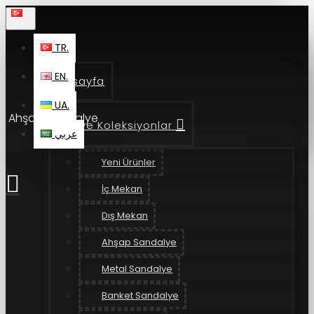
TR.
TR.
EN.
Anasayfa
UA.
Ahşap Sandalye
Ürün ve Koleksiyonlar
عربي
Yeni Ürünler
İç Mekan
Dış Mekan
Ahşap Sandalye
Metal Sandalye
Banket Sandalye