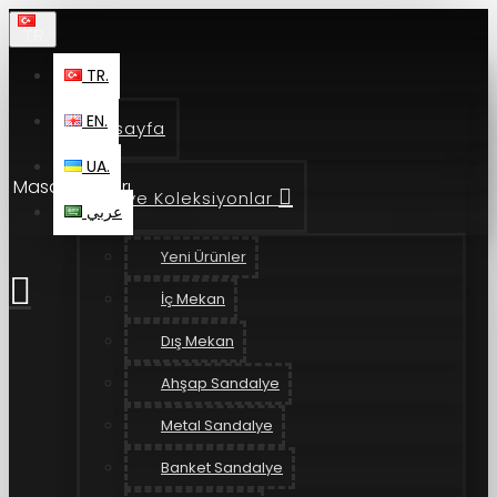
TR.
TR.
EN.
Anasayfa
UA.
Masa Ayakları
Ürün ve Koleksiyonlar
عربي
Yeni Ürünler
İç Mekan
Dış Mekan
Ahşap Sandalye
Metal Sandalye
Banket Sandalye