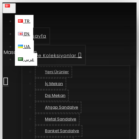
TR.
TR.
EN.
Anasayfa
UA.
Masa Ayakları
Ürün ve Koleksiyonlar
عربي
Yeni Ürünler
İç Mekan
Dış Mekan
Ahşap Sandalye
Metal Sandalye
Banket Sandalye