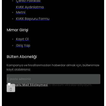
Çerez Politikası
KVKK Aydınlatma
Metni
KVKK Başvuru Formu
Mimar Girişi
Kayıt Ol
Giriş Yap
Bülten Aboneliği
Kampanya ve fırsatlarımızdan haberdar olmak için, bültenimize
kayıt olabilirsiniz.
Toplu Mail Sözleşmesi
'ni okudum ve kabul ediyorum.