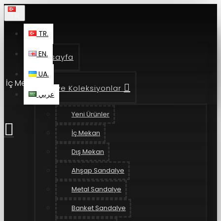
TR.
TR.
EN.
Anasayfa
UA.
İç Mekan
Ürün ve Koleksiyonlar
عربي
Yeni Ürünler
İç Mekan
Dış Mekan
Ahşap Sandalye
Metal Sandalye
Banket Sandalye