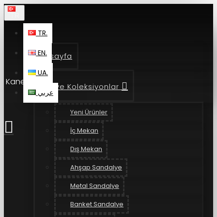
TR.
TR.
EN.
Anasayfa
UA.
Kanepe
Ürün ve Koleksiyonlar
عربي
Yeni Ürünler
İç Mekan
Dış Mekan
Ahşap Sandalye
Metal Sandalye
Banket Sandalye