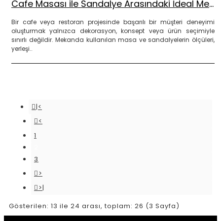
Cafe Masası ile Sandalye Arasındaki İdeal Mesafe Kaç cm Olmalı?
Bir cafe veya restoran projesinde başarılı bir müşteri deneyimi
oluşturmak yalnızca dekorasyon, konsept veya ürün seçimiyle
sınırlı değildir. Mekanda kullanılan masa ve sandalyelerin ölçüleri,
yerleşi..
DEVAMINI OKU
|<
<
1
2
3
>
>|
Gösterilen: 13 ile 24 arası, toplam: 26 (3 Sayfa)