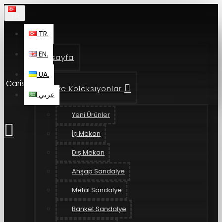
TR.
TR.
EN.
Anasayfa
UA.
Caris Haber
Ürün ve Koleksiyonlar
عربي
Yeni Ürünler
İç Mekan
Dış Mekan
Ahşap Sandalye
Metal Sandalye
Banket Sandalye