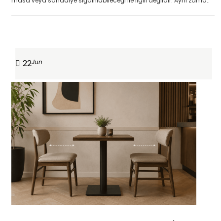
masa veya sandalye sığdırılabileceği ile ilgili değildir. Aynı zama..
DEVAMINI OKU
22
Jun