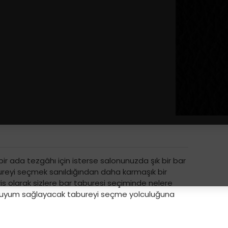
ir ada tezgâhı için isterse salonunuzda şık bir bar
abureyi seçmek sanıldığından daha karmaşık bir
ris olarak sizlere bar taburesi seçiminde nelere
el uyum sağlayacak tabureyi seçme yolculuğuna