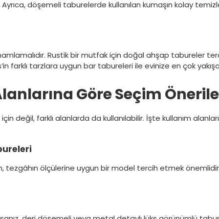
. Ayrıca, döşemeli taburelerde kullanılan kumaşın kolay temizle
mlamalıdır. Rustik bir mutfak için doğal ahşap tabureler ter
in farklı tarzlara uygun bar tabureleri ile evinize en çok yakı
lanlarına Göre Seçim Önerile
in değil, farklı alanlarda da kullanılabilir. İşte kullanım ala
bureleri
ken, tezgâhın ölçülerine uygun bir model tercih etmek önemlid
anız, deri döşemeli veya metal detaylı lüks görünümlü tabureler