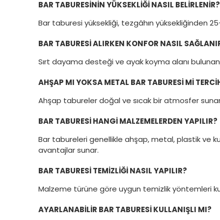
BAR TABURESININ YÜKSEKLIĞI NASIL BELIRLENIR?
Bar taburesi yüksekliği, tezgâhın yüksekliğinden 2
BAR TABURESI ALIRKEN KONFOR NASIL SAĞLANI
Sırt dayama desteği ve ayak koyma alanı bulunan t
AHŞAP MI YOKSA METAL BAR TABURESI MI TERCIH
Ahşap tabureler doğal ve sıcak bir atmosfer sunar
BAR TABURESI HANGI MALZEMELERDEN YAPILIR?
Bar tabureleri genellikle ahşap, metal, plastik v
avantajlar sunar.
BAR TABURESI TEMIZLIĞI NASIL YAPILIR?
Malzeme türüne göre uygun temizlik yöntemleri kullanı
AYARLANABILIR BAR TABURESI KULLANIŞLI MI?