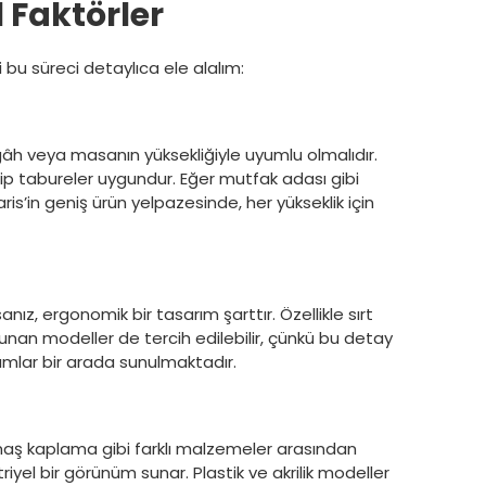
 Faktörler
 bu süreci detaylıca ele alalım:
zgâh veya masanın yüksekliğiyle uyumlu olmalıdır.
hip tabureler uygundur. Eğer mutfak adası gibi
is’in geniş ürün yelpazesinde, her yükseklik için
ız, ergonomik bir tasarım şarttır. Özellikle sırt
unan modeller de tercih edilebilir, çünkü bu detay
rımlar bir arada sunulmaktadır.
kumaş kaplama gibi farklı malzemeler arasından
yel bir görünüm sunar. Plastik ve akrilik modeller