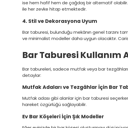
ise hem hafif hem de çağdaş bir alternatif olabilir
ile her zevke hitap etmektedir.
4. Stil ve Dekorasyona Uyum
Bar taburesi, bulunduğu mekânın genel tarzını tama
ve minimalist modeller daha uygun olacaktır. Caris’
Bar Taburesi Kullanım A
Bar tabureleri, sadece mutfak veya bar tezgâhları iç
detaylar:
Mutfak Adaları ve Tezgâhlar İçin Bar Ta
Mutfak adası gibi alanlar için bar taburesi seçer
hareket özgürlüğü sağlayabilir.
Ev Bar Köşeleri İçin Şık Modeller
Eğer evinizde bir bar köşesi oluşturmayı düşünüyors