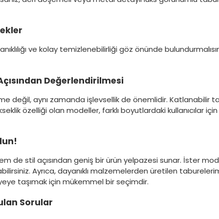
ekler
ıklılığı ve kolay temizlenebilirliği göz önünde bulundurmalısın
k Açısından Değerlendirilmesi
ğil, aynı zamanda işlevsellik de önemlidir. Katlanabilir tabu
kseklik özelliği olan modeller, farklı boyutlardaki kullanıcılar için
lun!
 de stil açısından geniş bir ürün yelpazesi sunar. İster modern
irsiniz. Ayrıca, dayanıklı malzemelerden üretilen taburelerimiz
viyeye taşımak için mükemmel bir seçimdir.
ulan Sorular