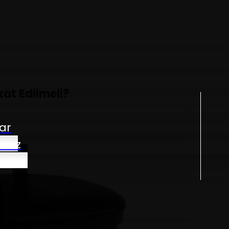
kat Edilmeli?
ar
ımız