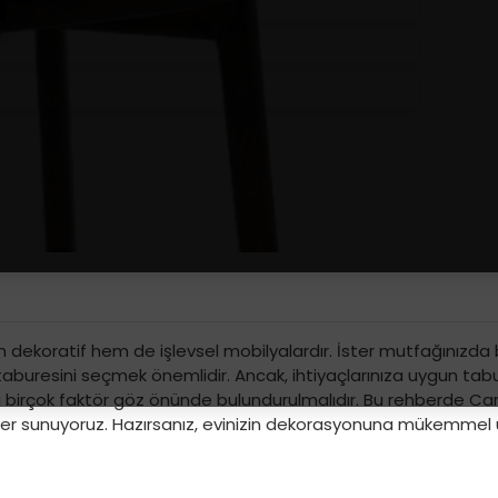
m dekoratif hem de işlevsel mobilyalardır. İster mutfağınızda b
r taburesini seçmek önemlidir. Ancak, ihtiyaçlarınıza uygun t
gibi birçok faktör göz önünde bulundurulmalıdır. Bu rehberde Ca
giler sunuyoruz. Hazırsanız, evinizin dekorasyonuna mükemm