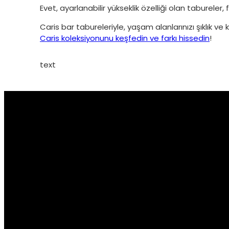
Evet, ayarlanabilir yükseklik özelliği olan tabureler, f
Caris bar tabureleriyle, yaşam alanlarınızı şıklık ve k
Caris koleksiyonunu keşfedin ve farkı hissedin
!
text