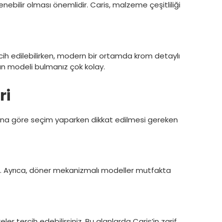
nebilir olması önemlidir. Caris, malzeme çeşitliliği
cih edilebilirken, modern bir ortamda krom detaylı
şan modeli bulmanız çok kolay.
ri
nlarına göre seçim yaparken dikkat edilmesi gereken
ir. Ayrıca, döner mekanizmalı modeller mutfakta
 tercih edebilirsiniz. Bu alanlarda Caris’in zarif