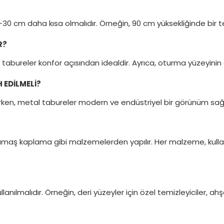
5-30 cm daha kısa olmalıdır. Örneğin, 90 cm yüksekliğinde bir
R?
abureler konfor açısından idealdir. Ayrıca, oturma yüzeyinin
 EDILMELI?
ken, metal tabureler modern ve endüstriyel bir görünüm sağla
e kumaş kaplama gibi malzemelerden yapılır. Her malzeme, kul
lmalıdır. Örneğin, deri yüzeyler için özel temizleyiciler, ahşap