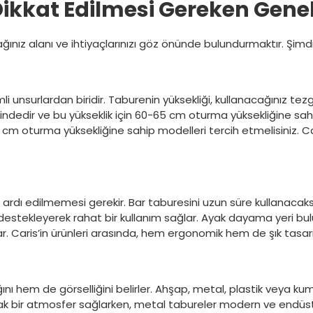
ikkat Edilmesi Gereken Genel
ğınız alanı ve ihtiyaçlarınızı göz önünde bulundurmaktır. Şimdi
 unsurlardan biridir. Taburenin yüksekliği, kullanacağınız te
ğindedir ve bu yükseklik için 60-65 cm oturma yüksekliğine sa
 cm oturma yüksekliğine sahip modelleri tercih etmelisiniz. Car
ardı edilmemesi gerekir. Bar taburesini uzun süre kullanacaksan
destekleyerek rahat bir kullanım sağlar. Ayak dayama yeri bul
ar. Caris’in ürünleri arasında, hem ergonomik hem de şık tasa
ğını hem de görselliğini belirler. Ahşap, metal, plastik veya 
cak bir atmosfer sağlarken, metal tabureler modern ve endüstri